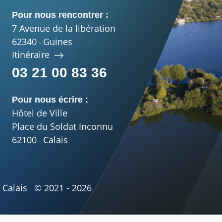
Pour nous rencontrer :
7 Avenue de la libération
62340
Guines
-
Itinéraire
03 21 00 83 36
Pour nous écrire :
Hôtel de Ville
Place du Soldat Inconnu
62100
Calais
-
Calais
© 2021 - 2026